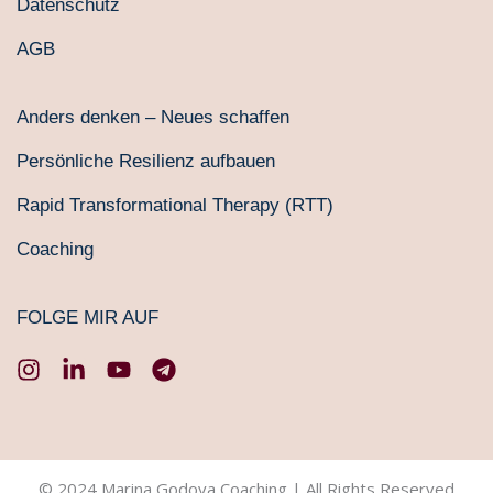
Datenschutz
AGB
Anders denken – Neues schaffen
Persönliche Resilienz aufbauen
Rapid Transformational Therapy (RTT)
Coaching
FOLGE MIR AUF
I
L
Y
T
n
i
o
e
s
n
u
l
t
k
t
e
a
e
u
g
g
d
b
r
© 2024 Marina Godova Coaching | All Rights Reserved