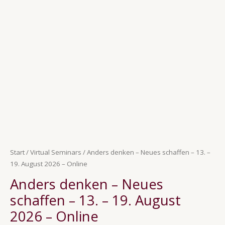
Ursprünglicher
Aktueller
Anders
Preis
Preis
denken
war:
ist:
-
899,00 €
503,36 €.
Neues
schaffen
–
13.
–
19.
August
2026
–
Start
/
Virtual Seminars
/ Anders denken – Neues schaffen – 13. –
Online
19. August 2026 – Online
Menge
Anders denken – Neues
schaffen – 13. – 19. August
2026 – Online