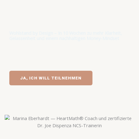
Wohlstand by Design – In 10 Wochen zu mehr Klarheit,
Gelassenheit und einem nachhaltigen Money-Mindset
Ein wissenschaftlich fundiertes Programm: löse alte
Muster, stärke dein Money-Mindset und gestalte deine
finanzielle Realität von innen heraus – alltagstauglich,
ohne Esoterik.
JA, ICH WILL TEILNEHMEN