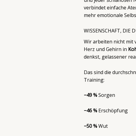
und jeder schlaflosen 
verbindet einfache At
mehr emotionale Selbs
WISSENSCHAFT, DIE 
Wir arbeiten nicht mi
Herz und Gehirn in
Ko
denkst, gelassener rea
Das sind die durchschn
Training:
−49 %
Sorgen
−46 %
Erschöpfung
−50 %
Wut