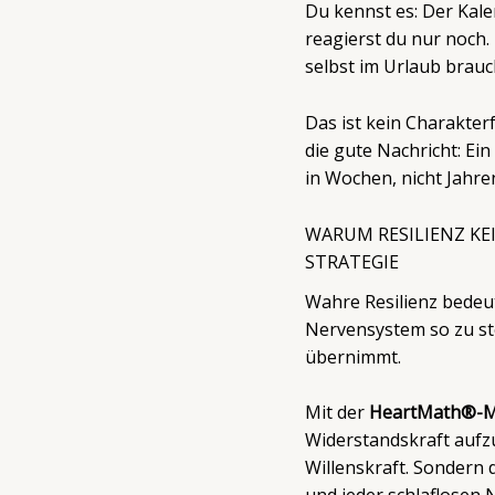
Du kennst es: Der Kalen
reagierst du nur noch. D
selbst im Urlaub brauc
Das ist kein Charakter
die gute Nachricht: E
in Wochen, nicht Jahre
WARUM RESILIENZ KEI
STRATEGIE
Wahre Resilienz bedeut
Nervensystem so zu ste
übernimmt.
Mit der
HeartMath®-M
Widerstandskraft aufz
Willenskraft. Sondern 