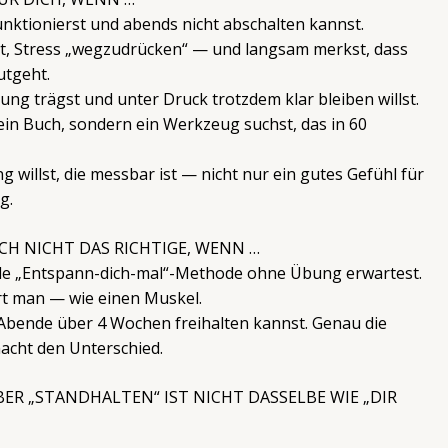
nktionierst und abends nicht abschalten kannst.
st, Stress „wegzudrücken“ — und langsam merkst, dass
utgeht.
ng trägst und unter Druck trotzdem klar bleiben willst.
ein Buch, sondern ein Werkzeug suchst, das in 60
 willst, die messbar ist — nicht nur ein gutes Gefühl für
g.
H NICHT DAS RICHTIGE, WENN …
lle „Entspann-dich-mal“-Methode ohne Übung erwartest.
ert man — wie einen Muskel.
 Abende über 4 Wochen freihalten kannst. Genau die
cht den Unterschied.
ER „STANDHALTEN“ IST NICHT DASSELBE WIE „DIR