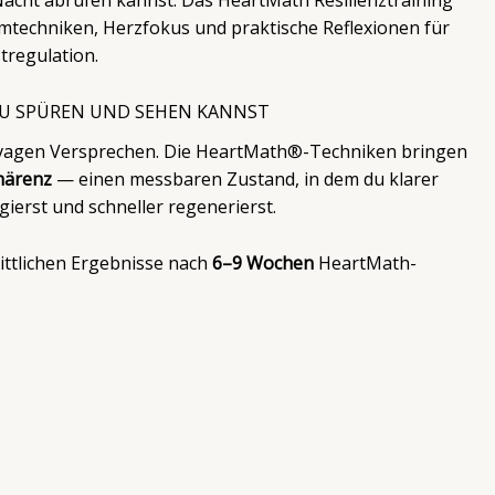
Nacht abrufen kannst. Das HeartMath Resilienztraining
emtechniken, Herzfokus und praktische Reflexionen für
tregulation.
DU SPÜREN UND SEHEN KANNST
t vagen Versprechen. Die HeartMath®-Techniken bringen
härenz
— einen messbaren Zustand, in dem du klarer
gierst und schneller regenerierst.
ittlichen Ergebnisse nach
6–9 Wochen
HeartMath-