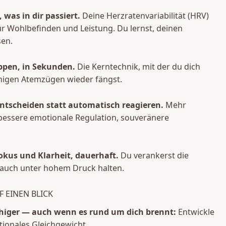
was in dir passiert.
Deine Herzratenvariabilität (HRV)
ür Wohlbefinden und Leistung. Du lernst, deinen
sen.
ppen, in Sekunden.
Die Kerntechnik, mit der du dich
nigen Atemzügen wieder fängst.
tscheiden statt automatisch reagieren.
Mehr
essere emotionale Regulation, souveränere
okus und Klarheit, dauerhaft.
Du verankerst die
e auch unter hohem Druck halten.
F EINEN BLICK
uhiger — auch wenn es rund um dich brennt:
Entwickle
tionales Gleichgewicht.