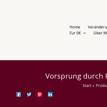
Zum
Inhalt
springen
Home
Veränderu
Für 0€
Über M
Vorsprung durch R
Start
Produ