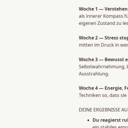
Woche 1 — Verstehen, 
als innerer Kompass f
eigenen Zustand zu le
Woche 2 — Stress sto
mitten im Druck in we
Woche 3 — Bewusst en
Selbstwahrnehmung, b
Ausstrahlung.
Woche 4 — Energie, F
Techniken so, dass si
DEINE ERGEBNISSE AU
Du reagierst r
ein stabiles emo