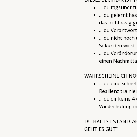
… du tagsüber fu
… du gelernt ha
das nicht ewig g
… du Verantwortu
… du nicht noch 
Sekunden wirkt.
… du Veränderung
einen Nachmitta
WAHRSCHEINLICH NOC
… du eine schne
Resilienz traini
… du dir keine 4
Wiederholung ma
DU HÄLTST STAND. AB
GEHT ES GUT“