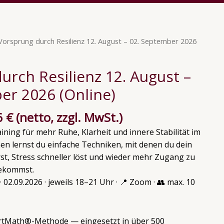
ünglicher
Aktueller
Vorsprung durch Resilienz 12. August – 02. September 2026
Preis
ist:
urch Resilienz 12. August –
0 €
251,26 €.
er 2026 (Online)
6
€
(netto, zzgl. MwSt.)
ining für mehr Ruhe, Klarheit und innere Stabilität im
inen lernst du einfache Techniken, mit denen du dein
t, Stress schneller löst und wieder mehr Zugang zu
bekommst.
8. · 02.09.2026 · jeweils 18–21 Uhr · 📍 Zoom · 👥 max. 10
artMath®-Methode — eingesetzt in über 500