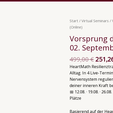
Urspr
Vorsprung
Start
/
Virtual Seminars
/ 
Preis
durch
(Online)
war:
Resilienz
Vorsprung d
499,0
12.
02. Septemb
August
-
499,00
€
251,2
02.
September
HeartMath Resilienztra
2026
Alltag. In 4 Live-Term
(Online)
Nervensystem reguliers
Menge
deiner inneren Kraft 
📅 12.08. · 19.08. · 26.0
Plätze
Basierend auf der He