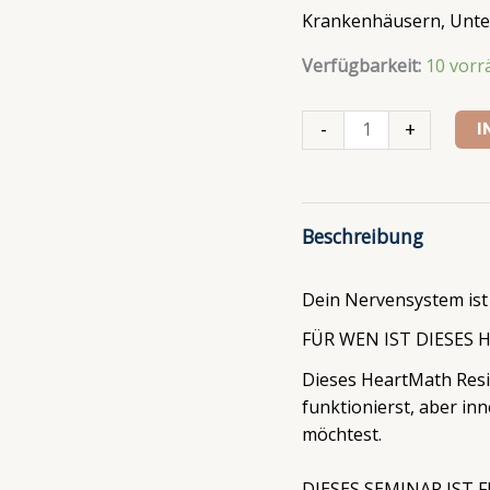
Krankenhäusern, Unte
Verfügbarkeit:
10 vorr
-
+
I
Beschreibung
Dein Nervensystem ist 
FÜR WEN IST DIESES
Dieses HeartMath Resili
funktionierst, aber inn
möchtest.
DIESES SEMINAR IST 