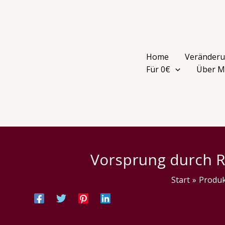
Zum
Inhalt
springen
Home
Veränderu
Für 0€
Über M
Vorsprung durch Re
Start
Produ