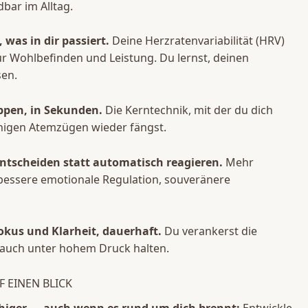
bar im Alltag.
was in dir passiert.
Deine Herzratenvariabilität (HRV)
ür Wohlbefinden und Leistung. Du lernst, deinen
sen.
ppen, in Sekunden.
Die Kerntechnik, mit der du dich
nigen Atemzügen wieder fängst.
tscheiden statt automatisch reagieren.
Mehr
essere emotionale Regulation, souveränere
okus und Klarheit, dauerhaft.
Du verankerst die
e auch unter hohem Druck halten.
F EINEN BLICK
uhiger — auch wenn es rund um dich brennt:
Entwickle