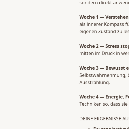
sondern direkt anwend
Woche 1 — Verstehen, 
als innerer Kompass f
eigenen Zustand zu le
Woche 2 — Stress sto
mitten im Druck in we
Woche 3 — Bewusst en
Selbstwahrnehmung, b
Ausstrahlung.
Woche 4 — Energie, F
Techniken so, dass si
DEINE ERGEBNISSE AU
Du reagierst r