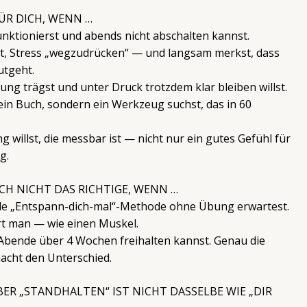
FÜR DICH, WENN …
nktionierst und abends nicht abschalten kannst.
st, Stress „wegzudrücken“ — und langsam merkst, dass
utgeht.
ng trägst und unter Druck trotzdem klar bleiben willst.
ein Buch, sondern ein Werkzeug suchst, das in 60
 willst, die messbar ist — nicht nur ein gutes Gefühl für
g.
H NICHT DAS RICHTIGE, WENN …
lle „Entspann-dich-mal“-Methode ohne Übung erwartest.
ert man — wie einen Muskel.
 Abende über 4 Wochen freihalten kannst. Genau die
cht den Unterschied.
ER „STANDHALTEN“ IST NICHT DASSELBE WIE „DIR