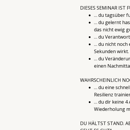
DIESES SEMINAR IST 
… du tagsüber fu
… du gelernt ha
das nicht ewig g
… du Verantwortu
… du nicht noch 
Sekunden wirkt.
… du Veränderung
einen Nachmitta
WAHRSCHEINLICH NOC
… du eine schne
Resilienz traini
… du dir keine 4
Wiederholung ma
DU HÄLTST STAND. AB