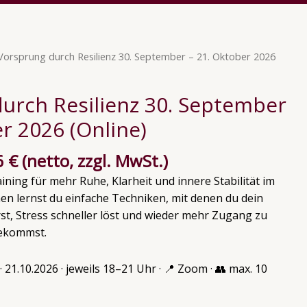
ünglicher
Aktueller
Vorsprung durch Resilienz 30. September – 21. Oktober 2026
Preis
ist:
urch Resilienz 30. September
0 €
251,26 €.
r 2026 (Online)
6
€
(netto, zzgl. MwSt.)
ining für mehr Ruhe, Klarheit und innere Stabilität im
inen lernst du einfache Techniken, mit denen du dein
t, Stress schneller löst und wieder mehr Zugang zu
bekommst.
0. · 21.10.2026 · jeweils 18–21 Uhr · 📍 Zoom · 👥 max. 10