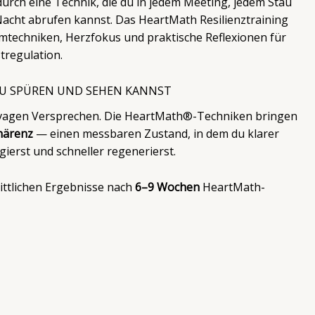
durch eine Technik, die du in jedem Meeting, jedem Stau
Nacht abrufen kannst. Das HeartMath Resilienztraining
emtechniken, Herzfokus und praktische Reflexionen für
tregulation.
DU SPÜREN UND SEHEN KANNST
t vagen Versprechen. Die HeartMath®-Techniken bringen
härenz
— einen messbaren Zustand, in dem du klarer
gierst und schneller regenerierst.
ittlichen Ergebnisse nach
6–9 Wochen
HeartMath-