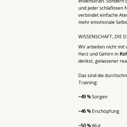
Willenskraft. Sondern 
und jeder schlaflosen 
verbindet einfache At
mehr emotionale Selbs
WISSENSCHAFT, DIE 
Wir arbeiten nicht mi
Herz und Gehirn in
Ko
denkst, gelassener rea
Das sind die durchschn
Training:
−49 %
Sorgen
−46 %
Erschöpfung
−50 %
Wut