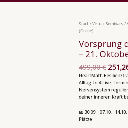
Urspr
Vorsprung
Start
/
Virtual Seminars
/ 
Preis
durch
(Online)
war:
Resilienz
Vorsprung d
499,0
30.
– 21. Oktobe
September
-
499,00
€
251,2
21.
Oktober
HeartMath Resilienztra
2026
Alltag. In 4 Live-Term
(Online)
Nervensystem reguliers
Menge
deiner inneren Kraft 
📅 30.09. · 07.10. · 14.1
Plätze