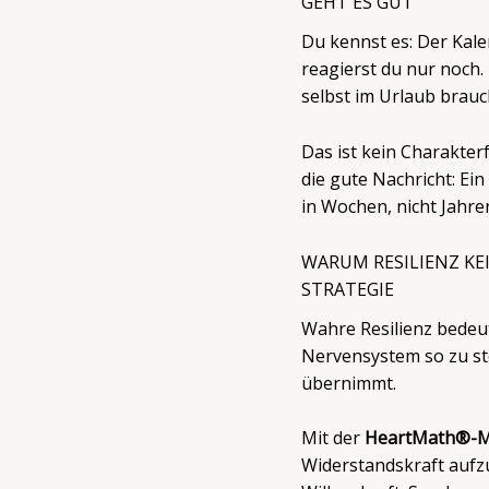
GEHT ES GUT“
Du kennst es: Der Kalen
reagierst du nur noch. D
selbst im Urlaub brauc
Das ist kein Charakter
die gute Nachricht: E
in Wochen, nicht Jahre
WARUM RESILIENZ KEI
STRATEGIE
Wahre Resilienz bedeut
Nervensystem so zu ste
übernimmt.
Mit der
HeartMath®-M
Widerstandskraft aufz