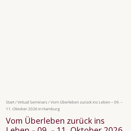
Ursprünglicher
Aktueller
Vom
Preis
Preis
Überleben
war:
ist:
zurück
899,00 €
299,00 €.
ins
Leben
–
09.
–
11.
Oktober
2026
in
Hamburg
Menge
Start
/
Virtual Seminars
/ Vom Überleben zurück ins Leben – 09. –
11. Oktober 2026 in Hamburg
Vom Überleben zurück ins
Leben – 09. – 11. Oktober 2026