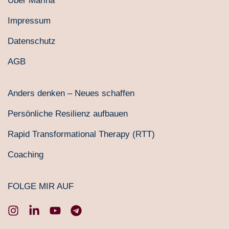
Über Marina
Impressum
Datenschutz
AGB
Anders denken – Neues schaffen
Persönliche Resilienz aufbauen
Rapid Transformational Therapy (RTT)
Coaching
FOLGE MIR AUF
I
L
Y
T
n
i
o
e